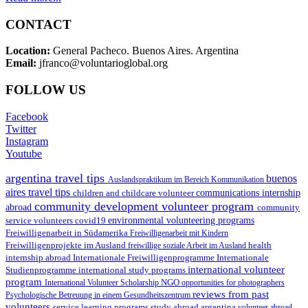
CONTACT
Location:
General Pacheco. Buenos Aires. Argentina
Email:
jfranco@voluntarioglobal.org
FOLLOW US
Facebook
Twitter
Instagram
Youtube
argentina travel tips
buenos
Auslandspraktikum im Bereich Kommunikation
aires travel tips
children and childcare volunteer
communications internship
community development volunteer program
abroad
community
environmental volunteering programs
service volunteers
covid19
Freiwilligenarbeit in Südamerika
Freiwilligenarbeit mit Kindern
Freiwilligenprojekte im Ausland
health
freiwillige soziale Arbeit im Ausland
internship abroad
Internationale Freiwilligenprogramme
Internationale
international volunteer
Studienprogramme
international study programs
program
International Volunteer Scholarship
NGO
opportunities for photographers
reviews from past
Psychologische Betreuung in einem Gesundheitszentrum
volunteers
service learning programs
study abroad argentina
volunteer abroad