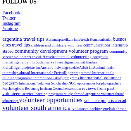
FOLLOW US
Facebook
Twitter
Instagram
Youtube
argentina travel tips
buenos
Auslandspraktikum im Bereich Kommunikation
aires travel tips
children and childcare volunteer
communications internship
community development volunteer program
abroad
community
environmental volunteering programs
service volunteers
covid19
Freiwilligenarbeit in Südamerika
Freiwilligenarbeit mit Kindern
Freiwilligenprojekte im Ausland
health
freiwillige soziale Arbeit im Ausland
internship abroad
Internationale Freiwilligenprogramme
Internationale
international volunteer
Studienprogramme
international study programs
program
International Volunteer Scholarship
NGO
opportunities for photographers
reviews from past
Psychologische Betreuung in einem Gesundheitszentrum
volunteers
service learning programs
study abroad argentina
volunteer abroad
volunteer opportunities
volunteer projects abroad
scholarship
volunteer south america
volunteer teaching english abroad