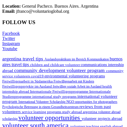
Location:
General Pacheco. Buenos Aires. Argentina
Email:
jfranco@voluntarioglobal.org
FOLLOW US
Facebook
Twitter
Instagram
Youtube
argentina travel tips
buenos
Auslandspraktikum im Bereich Kommunikation
aires travel tips
children and childcare volunteer
communications internship
community development volunteer program
abroad
community
environmental volunteering programs
service volunteers
covid19
Freiwilligenarbeit in Südamerika
Freiwilligenarbeit mit Kindern
Freiwilligenprojekte im Ausland
health
freiwillige soziale Arbeit im Ausland
internship abroad
Internationale Freiwilligenprogramme
Internationale
international volunteer
Studienprogramme
international study programs
program
International Volunteer Scholarship
NGO
opportunities for photographers
reviews from past
Psychologische Betreuung in einem Gesundheitszentrum
volunteers
service learning programs
study abroad argentina
volunteer abroad
volunteer opportunities
volunteer projects abroad
scholarship
volunteer south america
volunteer teaching english abroad