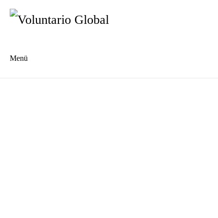
Menü
Es
En
Unsere Geschichte
Wer wir sind
Das Voluntario Global Netzwerk
Unser Team
Die Jugendkooperative "Dein Waschsalon"
Kommunale Gartenwerkstatt "Pacheco"