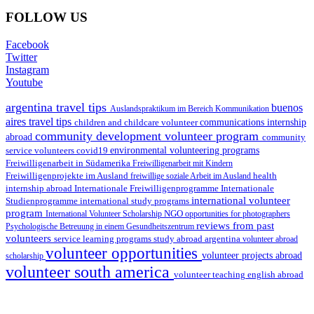
FOLLOW US
Facebook
Twitter
Instagram
Youtube
argentina travel tips
buenos
Auslandspraktikum im Bereich Kommunikation
aires travel tips
children and childcare volunteer
communications internship
community development volunteer program
abroad
community
environmental volunteering programs
service volunteers
covid19
Freiwilligenarbeit in Südamerika
Freiwilligenarbeit mit Kindern
Freiwilligenprojekte im Ausland
health
freiwillige soziale Arbeit im Ausland
internship abroad
Internationale Freiwilligenprogramme
Internationale
international volunteer
Studienprogramme
international study programs
program
International Volunteer Scholarship
NGO
opportunities for photographers
reviews from past
Psychologische Betreuung in einem Gesundheitszentrum
volunteers
service learning programs
study abroad argentina
volunteer abroad
volunteer opportunities
volunteer projects abroad
scholarship
volunteer south america
volunteer teaching english abroad