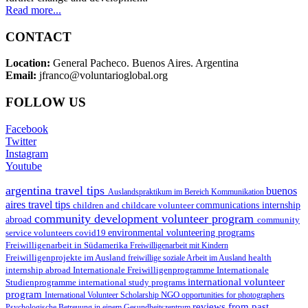
Read more...
CONTACT
Location:
General Pacheco. Buenos Aires. Argentina
Email:
jfranco@voluntarioglobal.org
FOLLOW US
Facebook
Twitter
Instagram
Youtube
argentina travel tips
buenos
Auslandspraktikum im Bereich Kommunikation
aires travel tips
children and childcare volunteer
communications internship
community development volunteer program
abroad
community
environmental volunteering programs
service volunteers
covid19
Freiwilligenarbeit in Südamerika
Freiwilligenarbeit mit Kindern
Freiwilligenprojekte im Ausland
health
freiwillige soziale Arbeit im Ausland
internship abroad
Internationale Freiwilligenprogramme
Internationale
international volunteer
Studienprogramme
international study programs
program
International Volunteer Scholarship
NGO
opportunities for photographers
reviews from past
Psychologische Betreuung in einem Gesundheitszentrum