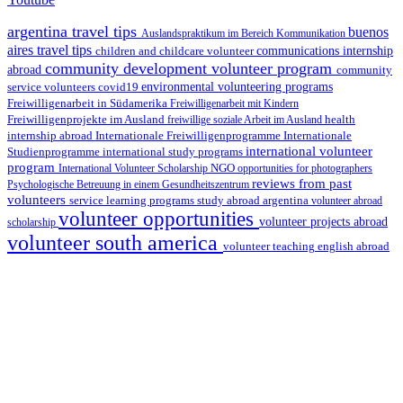
argentina travel tips
buenos
Auslandspraktikum im Bereich Kommunikation
aires travel tips
children and childcare volunteer
communications internship
community development volunteer program
abroad
community
environmental volunteering programs
service volunteers
covid19
Freiwilligenarbeit in Südamerika
Freiwilligenarbeit mit Kindern
Freiwilligenprojekte im Ausland
health
freiwillige soziale Arbeit im Ausland
internship abroad
Internationale Freiwilligenprogramme
Internationale
international volunteer
Studienprogramme
international study programs
program
International Volunteer Scholarship
NGO
opportunities for photographers
reviews from past
Psychologische Betreuung in einem Gesundheitszentrum
volunteers
service learning programs
study abroad argentina
volunteer abroad
volunteer opportunities
volunteer projects abroad
scholarship
volunteer south america
volunteer teaching english abroad