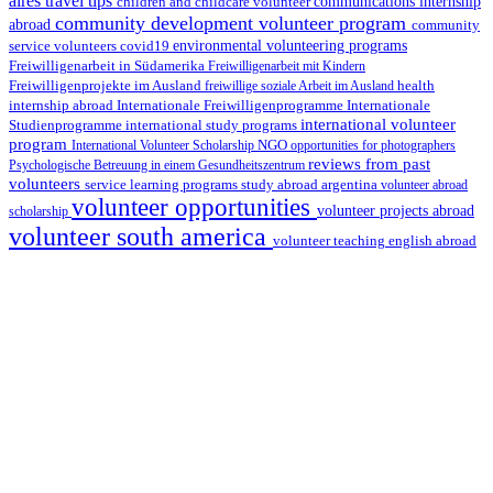
aires travel tips
children and childcare volunteer
communications internship
community development volunteer program
abroad
community
environmental volunteering programs
service volunteers
covid19
Freiwilligenarbeit in Südamerika
Freiwilligenarbeit mit Kindern
Freiwilligenprojekte im Ausland
health
freiwillige soziale Arbeit im Ausland
internship abroad
Internationale Freiwilligenprogramme
Internationale
international volunteer
Studienprogramme
international study programs
program
International Volunteer Scholarship
NGO
opportunities for photographers
reviews from past
Psychologische Betreuung in einem Gesundheitszentrum
volunteers
service learning programs
study abroad argentina
volunteer abroad
volunteer opportunities
volunteer projects abroad
scholarship
volunteer south america
volunteer teaching english abroad