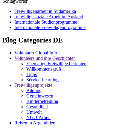
Schlagwörter
Freiwilligenarbeit in Südamerika
freiwillige soziale Arbeit im Ausland
Internationale Studienprogramme
Internationale Freiwilligenprogramme
Blog Categories DE
Voluntario Global Info
Volunteers und ihre Geschichten
Ehemalige Freiwillige berichten
Willkommensgruß
Tipps
Service Learning
Freiwilligenprojekte
Bildung
Gemeinwesen
Kinderbetreuung
Gesundheit
Umwelt
NGO-Arbeit
Reisen in Argentinien