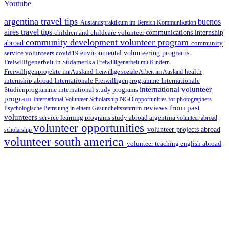
Youtube
argentina travel tips
buenos
Auslandspraktikum im Bereich Kommunikation
aires travel tips
children and childcare volunteer
communications internship
community development volunteer program
abroad
community
environmental volunteering programs
service volunteers
covid19
Freiwilligenarbeit in Südamerika
Freiwilligenarbeit mit Kindern
Freiwilligenprojekte im Ausland
health
freiwillige soziale Arbeit im Ausland
internship abroad
Internationale Freiwilligenprogramme
Internationale
international volunteer
Studienprogramme
international study programs
program
International Volunteer Scholarship
NGO
opportunities for photographers
reviews from past
Psychologische Betreuung in einem Gesundheitszentrum
volunteers
service learning programs
study abroad argentina
volunteer abroad
volunteer opportunities
volunteer projects abroad
scholarship
volunteer south america
volunteer teaching english abroad