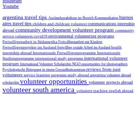
Instagram
Youtube
argentina travel tips
buenos
Auslandspraktikum im Bereich Kommunikation
aires travel tips
children and childcare volunteer
communications internship
community development volunteer program
abroad
community
environmental volunteering programs
service volunteers
covid19
Freiwilligenarbeit in Südamerika
Freiwilligenarbeit mit Kindern
Freiwilligenprojekte im Ausland
health
freiwillige soziale Arbeit im Ausland
internship abroad
Internationale Freiwilligenprogramme
Internationale
international volunteer
Studienprogramme
international study programs
program
International Volunteer Scholarship
NGO
opportunities for photographers
reviews from past
Psychologische Betreuung in einem Gesundheitszentrum
volunteers
service learning programs
study abroad argentina
volunteer abroad
volunteer opportunities
volunteer projects abroad
scholarship
volunteer south america
volunteer teaching english abroad