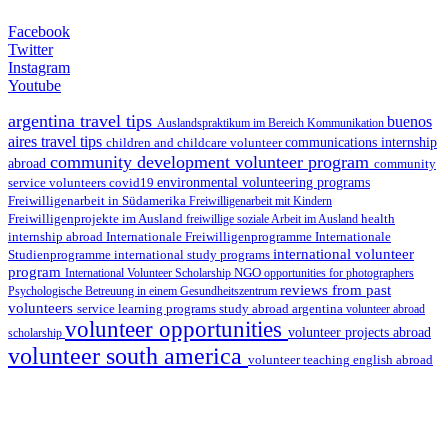
Facebook
Twitter
Instagram
Youtube
argentina travel tips
buenos
Auslandspraktikum im Bereich Kommunikation
aires travel tips
children and childcare volunteer
communications internship
community development volunteer program
abroad
community
environmental volunteering programs
service volunteers
covid19
Freiwilligenarbeit in Südamerika
Freiwilligenarbeit mit Kindern
Freiwilligenprojekte im Ausland
health
freiwillige soziale Arbeit im Ausland
internship abroad
Internationale Freiwilligenprogramme
Internationale
international volunteer
Studienprogramme
international study programs
program
International Volunteer Scholarship
NGO
opportunities for photographers
reviews from past
Psychologische Betreuung in einem Gesundheitszentrum
volunteers
service learning programs
study abroad argentina
volunteer abroad
volunteer opportunities
volunteer projects abroad
scholarship
volunteer south america
volunteer teaching english abroad