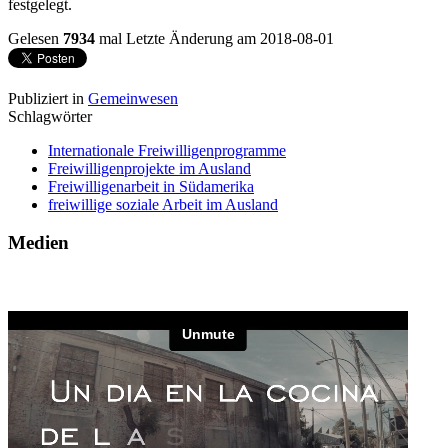
festgelegt.
Gelesen
7934
mal
Letzte Änderung am 2018-08-01
Publiziert in
Gemeinwesen
Schlagwörter
Internationale Freiwilligenprogramme
Freiwilligenprojekte im Ausland
Freiwilligenarbeit in Südamerika
freiwillige soziale Arbeit im Ausland
Medien