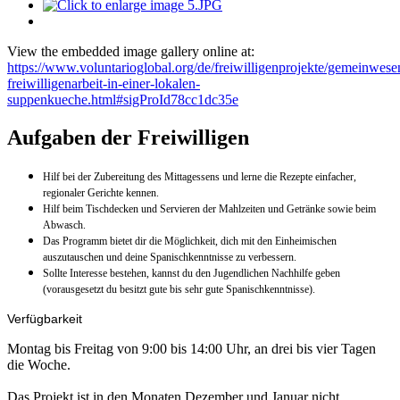
View the embedded image gallery online at:
https://www.voluntarioglobal.org/de/freiwilligenprojekte/gemeinwese
freiwilligenarbeit-in-einer-lokalen-
suppenkueche.html#sigProId78cc1dc35e
Aufgaben der Freiwilligen
Hilf bei der Zubereitung des Mittagessens und lerne die Rezepte einfacher,
regionaler Gerichte kennen.
Hilf beim Tischdecken und Servieren der Mahlzeiten und Getränke sowie beim
Abwasch.
Das Programm bietet dir die Möglichkeit, dich mit den Einheimischen
auszutauschen und deine Spanischkenntnisse zu verbessern.
Sollte Interesse bestehen, kannst du den Jugendlichen Nachhilfe geben
(vorausgesetzt du besitzt gute bis sehr gute Spanischkenntnisse).
Verfügbarkeit
Montag bis Freitag von 9:00 bis 14:00 Uhr, an drei bis vier Tagen
die Woche.
Das Projekt ist in den Monaten Dezember und Januar nicht