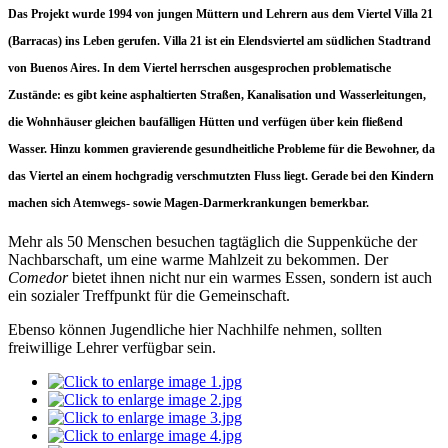
Das Projekt wurde 1994 von jungen Müttern und Lehrern aus dem Viertel Villa 21
(Barracas) ins Leben gerufen. Villa 21 ist ein Elendsviertel am südlichen Stadtrand
von Buenos Aires. In dem Viertel herrschen ausgesprochen problematische
Zustände: es gibt keine asphaltierten Straßen, Kanalisation und Wasserleitungen,
die Wohnhäuser gleichen baufälligen Hütten und verfügen über kein fließend
Wasser. Hinzu kommen gravierende gesundheitliche Probleme für die Bewohner, da
das Viertel an einem hochgradig verschmutzten Fluss liegt. Gerade bei den Kindern
machen sich Atemwegs- sowie Magen-Darmerkrankungen bemerkbar.
Mehr als 50 Menschen besuchen tagtäglich die Suppenküche der
Nachbarschaft, um eine warme Mahlzeit zu bekommen. Der
Comedor
bietet ihnen nicht nur ein warmes Essen, sondern ist auch
ein sozialer Treffpunkt für die Gemeinschaft.
Ebenso können Jugendliche hier Nachhilfe nehmen, sollten
freiwillige Lehrer verfügbar sein.