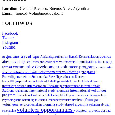
Location:
General Pacheco. Buenos Aires. Argentina
Email:
jfranco@voluntarioglobal.org
FOLLOW US
Facebook
Twitter
Instagram
Youtube
argentina travel tips
buenos
Auslandspraktikum im Bereich Kommunikation
aires travel tips
children and childcare volunteer
communications internship
community development volunteer program
abroad
community
environmental volunteering programs
service volunteers
covid19
Freiwilligenarbeit in Südamerika
Freiwilligenarbeit mit Kindern
Freiwilligenprojekte im Ausland
health
freiwillige soziale Arbeit im Ausland
internship abroad
Internationale Freiwilligenprogramme
Internationale
international volunteer
Studienprogramme
international study programs
program
International Volunteer Scholarship
NGO
opportunities for photographers
reviews from past
Psychologische Betreuung in einem Gesundheitszentrum
volunteers
service learning programs
study abroad argentina
volunteer abroad
volunteer opportunities
volunteer projects abroad
scholarship