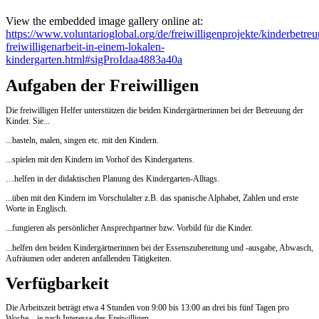
View the embedded image gallery online at:
https://www.voluntarioglobal.org/de/freiwilligenprojekte/kinderbetre
freiwilligenarbeit-in-einem-lokalen-
kindergarten.html#sigProIdaa4883a40a
Aufgaben der Freiwilligen
Die freiwilligen Helfer unterstützen die beiden Kindergärtnerinnen bei der Betreuung der
Kinder. Sie...
...basteln, malen, singen etc. mit den Kindern.
...spielen mit den Kindern im Vorhof des Kindergartens.
…helfen in der didaktischen Planung des Kindergarten-Alltags.
...üben mit den Kindern im Vorschulalter z.B. das spanische Alphabet, Zahlen und erste
Worte in Englisch.
...fungieren als persönlicher Ansprechpartner bzw. Vorbild für die Kinder.
...helfen den beiden Kindergärtnerinnen bei der Essenszubereitung und -ausgabe, Abwasch,
Aufräumen oder anderen anfallenden Tätigkeiten.
Verfügbarkeit
Die Arbeitszeit beträgt etwa 4 Stunden von 9:00 bis 13:00 an drei bis fünf Tagen pro
Woche – je nach Interesse des Freiwilligen.