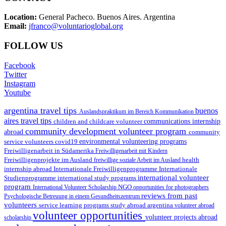
Location:
General Pacheco. Buenos Aires. Argentina
Email:
jfranco@voluntarioglobal.org
FOLLOW US
Facebook
Twitter
Instagram
Youtube
argentina travel tips
buenos
Auslandspraktikum im Bereich Kommunikation
aires travel tips
children and childcare volunteer
communications internship
community development volunteer program
abroad
community
environmental volunteering programs
service volunteers
covid19
Freiwilligenarbeit in Südamerika
Freiwilligenarbeit mit Kindern
Freiwilligenprojekte im Ausland
health
freiwillige soziale Arbeit im Ausland
internship abroad
Internationale Freiwilligenprogramme
Internationale
international volunteer
Studienprogramme
international study programs
program
International Volunteer Scholarship
NGO
opportunities for photographers
reviews from past
Psychologische Betreuung in einem Gesundheitszentrum
volunteers
service learning programs
study abroad argentina
volunteer abroad
volunteer opportunities
volunteer projects abroad
scholarship