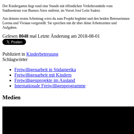
Der Kindergarten liegt rund eine Stunde mit öffentlichen Verkehrsmitteln vom
Stadtzentrum von Buenos Aires entfernt, im Vorort José León Suárez.
Am deinem ersten Arbeitstag wirst du zum Projekt begleitet und den beiden Betreuerinnen
Lorena und Viviana vorgestellt. Sie sprechen mit dir über deine Arbeitszeiten und
Aufgaben.
Gelesen
8048
mal
Letzte Änderung am 2018-08-01
Publiziert in
Kinderbetreuung
Schlagwörter
Freiwilligenarbeit in Südamerika
Freiwilligenarbeit mit Kindern
Freiwilligenprojekte im Ausland
Internationale Freiwilligenprogramme
Medien