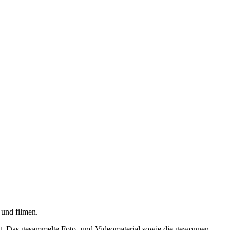
n und filmen.
tet. Das gesammelte Foto- und Videomaterial sowie die gewonnen