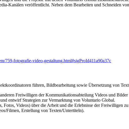
Media-Kanälen veröffentlicht. Neben dem Bearbeiten und Schneiden von
item/759-fotografie-video-gestaltung.html#sigProId411a90a37c
ojektkoordinatoren führen, Bildbearbeitung sowie Übersetzung von Text
nderen Freiwilligen der Kommunikationsabteilung Videos und Bilder 
und entwirf Strategien zur Vermarktung von Voluntario Global.
s, Fotos, Videos) über die Arbeit und die Erlebnisse der Freiwilligen z
os/Filmen, Erstellung von Texten/Untertiteln).