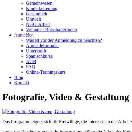
Gemeinwesen
Kinderbetreuung
Gesundheit
Umwelt
NGO-Arbeit
Volunteer BotschafterInnen
Anmelden
Was ist vor der Anmeldung zu beachten?
Anmeldeformular
Unterkunft
Spanischkurse
AGB
FAQ
Online-Trainingskurs
Blog
Kontakt
Fotografie, Video & Gestaltung
Das Programm eignet sich für Freiwillige, die Interesse an der Arbeit
Unter der Woche sammelst du Informationen über die Arbeit der Frei