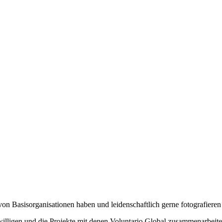
 von Basisorganisationen haben und leidenschaftlich gerne fotografiere
willigen und die Projekte mit denen Voluntario Global zusammenarbei