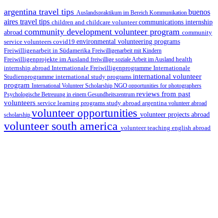
argentina travel tips
buenos
Auslandspraktikum im Bereich Kommunikation
aires travel tips
children and childcare volunteer
communications internship
community development volunteer program
abroad
community
environmental volunteering programs
service volunteers
covid19
Freiwilligenarbeit in Südamerika
Freiwilligenarbeit mit Kindern
Freiwilligenprojekte im Ausland
health
freiwillige soziale Arbeit im Ausland
internship abroad
Internationale Freiwilligenprogramme
Internationale
international volunteer
Studienprogramme
international study programs
program
International Volunteer Scholarship
NGO
opportunities for photographers
reviews from past
Psychologische Betreuung in einem Gesundheitszentrum
volunteers
service learning programs
study abroad argentina
volunteer abroad
volunteer opportunities
volunteer projects abroad
scholarship
volunteer south america
volunteer teaching english abroad