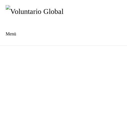
Menü
Es
En
Unsere Geschichte
Wer wir sind
Das Voluntario Global Netzwerk
Unser Team
Die Jugendkooperative "Dein Waschsalon"
Kommunale Gartenwerkstatt "Pacheco"