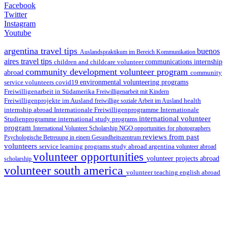
Facebook
Twitter
Instagram
Youtube
argentina travel tips
buenos
Auslandspraktikum im Bereich Kommunikation
aires travel tips
children and childcare volunteer
communications internship
community development volunteer program
abroad
community
environmental volunteering programs
service volunteers
covid19
Freiwilligenarbeit in Südamerika
Freiwilligenarbeit mit Kindern
Freiwilligenprojekte im Ausland
health
freiwillige soziale Arbeit im Ausland
internship abroad
Internationale Freiwilligenprogramme
Internationale
international volunteer
Studienprogramme
international study programs
program
International Volunteer Scholarship
NGO
opportunities for photographers
reviews from past
Psychologische Betreuung in einem Gesundheitszentrum
volunteers
service learning programs
study abroad argentina
volunteer abroad
volunteer opportunities
volunteer projects abroad
scholarship
volunteer south america
volunteer teaching english abroad