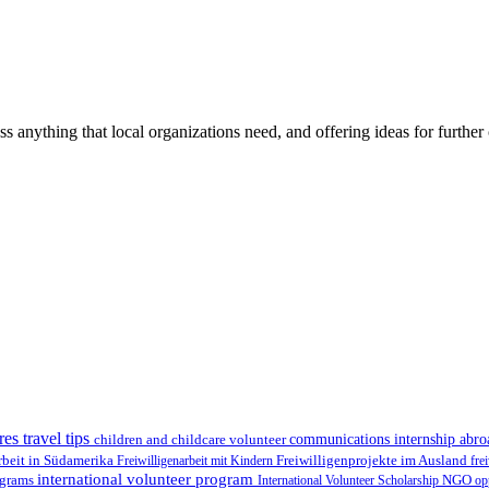
ss anything that local organizations need, and offering ideas for furth
res travel tips
children and childcare volunteer
communications internship abr
Freiwilligenprojekte im Ausland
rbeit in Südamerika
Freiwilligenarbeit mit Kindern
fre
international volunteer program
ograms
International Volunteer Scholarship
NGO
op