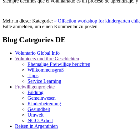
Siempre decimos que el voluntariado es un proceso de aprendizaje, y u
Mehr in dieser Kategorie:
« Olfaction workshop for kindergarten chil
Bitte anmelden, um einen Kommentar zu posten
Blog Categories DE
Voluntario Global Info
Volunteers und ihre Geschichten
Ehemalige Freiwillige berichten
Willkommensgruß
Tipps
Service Learning
Freiwilligenprojekte
Bildung
Gemeinwesen
Kinderbetreuung
Gesundheit
Umwelt
NGO-Arbeit
Reisen in Argentinien