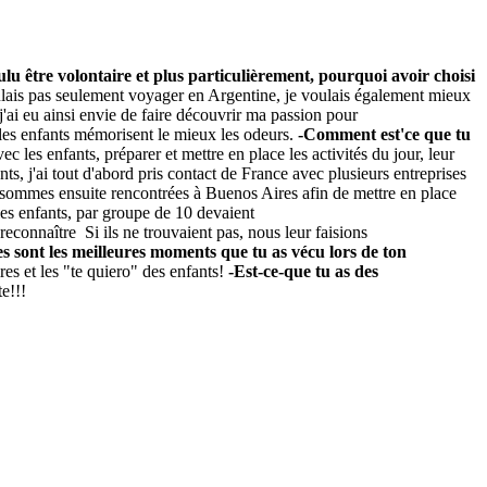
ulu être volontaire et plus particulièrement, pourquoi avoir choisi
ulais pas seulement voyager en Argentine, je voulais également mieux
 j'ai eu ainsi envie de faire découvrir ma passion pour
ue les enfants mémorisent le mieux les odeurs.
-C
omment est'ce que tu
c les enfants, préparer et mettre en place les activités du jour, leur
ants, j'ai tout d'abord pris contact de France avec plusieurs entreprises
 sommes ensuite rencontrées à Buenos Aires afin de mettre en place
ù les enfants, par groupe de 10 devaient
s reconnaître Si ils ne trouvaient pas, nous leur faisions
es sont les meilleures moments que tu as vécu lors de ton
es et les "te quiero" des enfants!
-Est-ce-que tu as des
e!!!