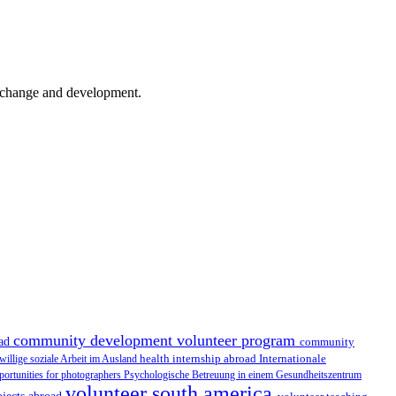
er change and development.
community development volunteer program
oad
community
health internship abroad
Internationale
iwillige soziale Arbeit im Ausland
portunities for photographers
Psychologische Betreuung in einem Gesundheitszentrum
volunteer south america
ojects abroad