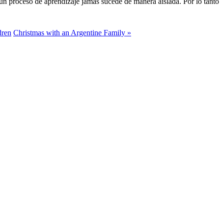
n proceso de aprendizaje jamás sucede de manera aislada. Por lo tanto 
dren
Christmas with an Argentine Family »