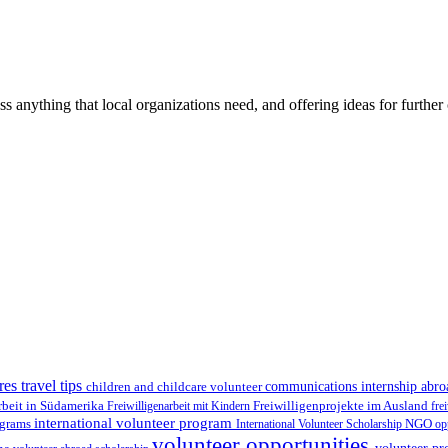
ss anything that local organizations need, and offering ideas for furth
res travel tips
children and childcare volunteer
communications internship abr
Freiwilligenprojekte im Ausland
rbeit in Südamerika
Freiwilligenarbeit mit Kindern
fre
international volunteer program
ograms
International Volunteer Scholarship
NGO
op
volunteer opportunities
volunteer pr