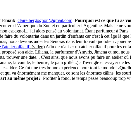
r
Email:
claire.bergognon@gmail.com
-
Pourquoi est ce que tu as vo
couvrir l’Amérique du Sud et en particulier l'Argentine. Mais je ne vo
 mon espagnol... j'ai alors pensé au volontariat. Étant parfumeur à Paris,
 de faire du volontariat dans un jardin d'enfants car c'est à cet âge là q
as, nous devions aider les Señoras dans leur travail quotidien : jouer ave
l'atelier olfactif
(video)
Afin de réaliser un atelier olfactif pour les enf
a proposé son aide. Liliana, la parfumeur d'Amyris, Jimena et moi nous
fants, trouver une date... C'est ainsi que nous avons pu faire un atelier o
nane, la vanille, le beurre, le pain grillé...) a l'aveugle et essayer de le
e les aider. Ce fut une très bonne expérience pour tout le monde!
-Quell
et qui va énormément me manquer, ce sont les énormes câlins, les sourir
 part au même projet?
Profiter à fond, le temps passe beaucoup trop vit