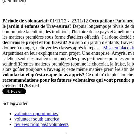
(0 Stimmen)
Période de volontariat:
01/11/12 - 23/11/12
Occupation:
Parfumeu
le jardin d'enfants de Travesuras?
Depuis longtemps je rêvais de dé
comprendre la culture, les traditions, l'histoire de ce pays et améliorer
les matières premières sous forme d'ateliers olfactifs. J'ai donc décidé
décrirais le projet et ton travail?
Au sein du jardin d'enfants Travesur
donner a manger, nettoyer les classes après le repas...
Mise en place de 
Argentines en leur expliquant mon projet. Une entreprise, Amyris, m'
l'atelier, sentir les matières premières les plus pertinentes pour les en
sentir différentes matières premières (comme le chocolat, la fraise, la ba
alors goûter (toujours a l'aveugle) cette même matière première afin d
volontariat et qu'est-ce-que tu as appris?
Ce qui m'a le plus touché 
recommandations pour les futures volontaires qui vont prendre
Gelesen
31763
mal
Schlagwörter
volunteer opportunities
volunteer south america
reviews from past volunteers