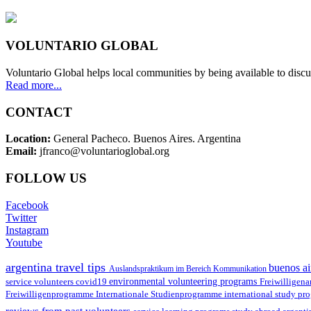
VOLUNTARIO GLOBAL
Voluntario Global helps local communities by being available to discu
Read more...
CONTACT
Location:
General Pacheco. Buenos Aires. Argentina
Email:
jfranco@voluntarioglobal.org
FOLLOW US
Facebook
Twitter
Instagram
Youtube
argentina travel tips
buenos ai
Auslandspraktikum im Bereich Kommunikation
environmental volunteering programs
service volunteers
covid19
Freiwilligena
Freiwilligenprogramme
Internationale Studienprogramme
international study pr
reviews from past volunteers