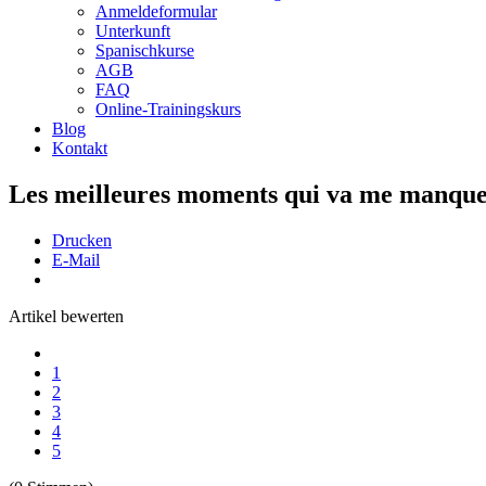
Anmeldeformular
Unterkunft
Spanischkurse
AGB
FAQ
Online-Trainingskurs
Blog
Kontakt
Les meilleures moments qui va me manquer
Drucken
E-Mail
Artikel bewerten
1
2
3
4
5