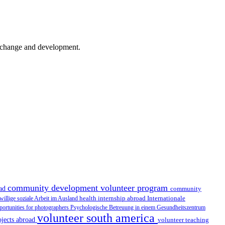
er change and development.
community development volunteer program
oad
community
health internship abroad
Internationale
iwillige soziale Arbeit im Ausland
portunities for photographers
Psychologische Betreuung in einem Gesundheitszentrum
volunteer south america
ojects abroad
volunteer teaching