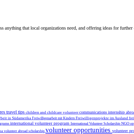
ss anything that local organizations need, and offering ideas for furth
res travel tips
children and childcare volunteer
communications internship abr
Freiwilligenprojekte im Ausland
rbeit in Südamerika
Freiwilligenarbeit mit Kindern
fre
international volunteer program
ograms
International Volunteer Scholarship
NGO
op
volunteer opportunities
volunteer pr
ina
volunteer abroad scholarship