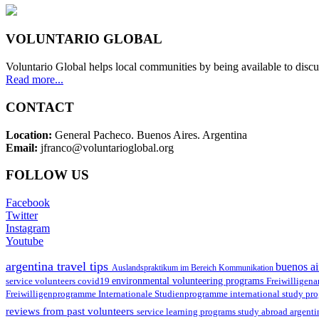
VOLUNTARIO GLOBAL
Voluntario Global helps local communities by being available to discu
Read more...
CONTACT
Location:
General Pacheco. Buenos Aires. Argentina
Email:
jfranco@voluntarioglobal.org
FOLLOW US
Facebook
Twitter
Instagram
Youtube
argentina travel tips
buenos ai
Auslandspraktikum im Bereich Kommunikation
environmental volunteering programs
service volunteers
covid19
Freiwilligena
Freiwilligenprogramme
Internationale Studienprogramme
international study pr
reviews from past volunteers
service learning programs
study abroad argent