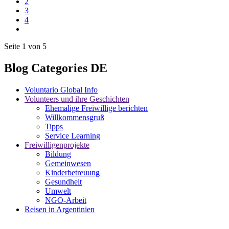
2
3
4
Seite 1 von 5
Blog Categories DE
Voluntario Global Info
Volunteers und ihre Geschichten
Ehemalige Freiwillige berichten
Willkommensgruß
Tipps
Service Learning
Freiwilligenprojekte
Bildung
Gemeinwesen
Kinderbetreuung
Gesundheit
Umwelt
NGO-Arbeit
Reisen in Argentinien