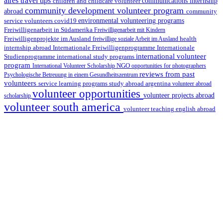
aires travel tips
children and childcare volunteer
communications internship
community development volunteer program
abroad
community
environmental volunteering programs
service volunteers
covid19
Freiwilligenarbeit in Südamerika
Freiwilligenarbeit mit Kindern
Freiwilligenprojekte im Ausland
health
freiwillige soziale Arbeit im Ausland
internship abroad
Internationale Freiwilligenprogramme
Internationale
international volunteer
Studienprogramme
international study programs
program
International Volunteer Scholarship
NGO
opportunities for photographers
reviews from past
Psychologische Betreuung in einem Gesundheitszentrum
volunteers
service learning programs
study abroad argentina
volunteer abroad
volunteer opportunities
volunteer projects abroad
scholarship
volunteer south america
volunteer teaching english abroad