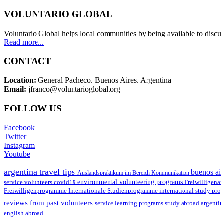
VOLUNTARIO GLOBAL
Voluntario Global helps local communities by being available to discu
Read more...
CONTACT
Location:
General Pacheco. Buenos Aires. Argentina
Email:
jfranco@voluntarioglobal.org
FOLLOW US
Facebook
Twitter
Instagram
Youtube
argentina travel tips
buenos ai
Auslandspraktikum im Bereich Kommunikation
environmental volunteering programs
service volunteers
covid19
Freiwilligena
Freiwilligenprogramme
Internationale Studienprogramme
international study pr
reviews from past volunteers
service learning programs
study abroad argent
english abroad