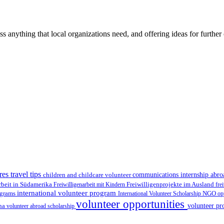
ss anything that local organizations need, and offering ideas for furth
res travel tips
children and childcare volunteer
communications internship abr
Freiwilligenprojekte im Ausland
rbeit in Südamerika
Freiwilligenarbeit mit Kindern
fre
international volunteer program
ograms
International Volunteer Scholarship
NGO
op
volunteer opportunities
volunteer pr
ina
volunteer abroad scholarship