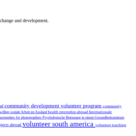
er change and development.
community development volunteer program
oad
community
health internship abroad
Internationale
iwillige soziale Arbeit im Ausland
portunities for photographers
Psychologische Betreuung in einem Gesundheitszentrum
volunteer south america
ojects abroad
volunteer teaching