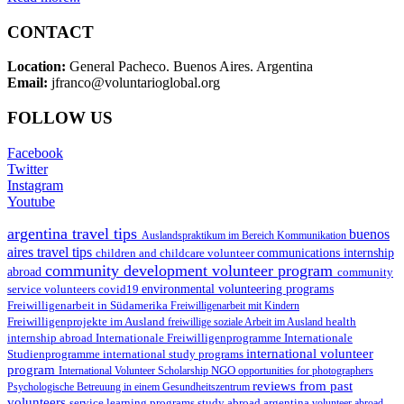
CONTACT
Location:
General Pacheco. Buenos Aires. Argentina
Email:
jfranco@voluntarioglobal.org
FOLLOW US
Facebook
Twitter
Instagram
Youtube
argentina travel tips
buenos
Auslandspraktikum im Bereich Kommunikation
aires travel tips
children and childcare volunteer
communications internship
community development volunteer program
abroad
community
environmental volunteering programs
service volunteers
covid19
Freiwilligenarbeit in Südamerika
Freiwilligenarbeit mit Kindern
Freiwilligenprojekte im Ausland
health
freiwillige soziale Arbeit im Ausland
internship abroad
Internationale Freiwilligenprogramme
Internationale
international volunteer
Studienprogramme
international study programs
program
International Volunteer Scholarship
NGO
opportunities for photographers
reviews from past
Psychologische Betreuung in einem Gesundheitszentrum
volunteers
service learning programs
study abroad argentina
volunteer abroad