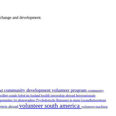
er change and development.
community development volunteer program
oad
community
health internship abroad
Internationale
iwillige soziale Arbeit im Ausland
portunities for photographers
Psychologische Betreuung in einem Gesundheitszentrum
volunteer south america
ojects abroad
volunteer teaching