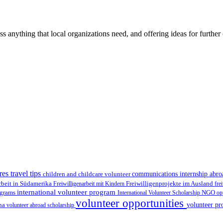
ss anything that local organizations need, and offering ideas for furth
res travel tips
children and childcare volunteer
communications internship abr
Freiwilligenprojekte im Ausland
rbeit in Südamerika
Freiwilligenarbeit mit Kindern
fre
international volunteer program
ograms
International Volunteer Scholarship
NGO
op
volunteer opportunities
volunteer pr
ina
volunteer abroad scholarship