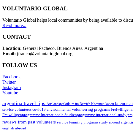
VOLUNTARIO GLOBAL
Voluntario Global helps local communities by being available to discu
Read more...
CONTACT
Location:
General Pacheco. Buenos Aires. Argentina
Email:
jfranco@voluntarioglobal.org
FOLLOW US
Facebook
Twitter
Instagram
Youtube
argentina travel tips
buenos ai
Auslandspraktikum im Bereich Kommunikation
environmental volunteering programs
service volunteers
covid19
Freiwilligena
Freiwilligenprogramme
Internationale Studienprogramme
international study pr
reviews from past volunteers
service learning programs
study abroad argent
english abroad