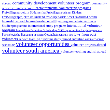
community development volunteer program
abroad
community
environmental volunteering programs
service volunteers
covid19
Freiwilligenarbeit in Südamerika
Freiwilligenarbeit mit Kindern
Freiwilligenprojekte im Ausland
health
freiwillige soziale Arbeit im Ausland
internship abroad
Internationale Freiwilligenprogramme
Internationale
international volunteer
Studienprogramme
international study programs
program
International Volunteer Scholarship
NGO
opportunities for photographers
reviews from past
Psychologische Betreuung in einem Gesundheitszentrum
volunteers
service learning programs
study abroad argentina
volunteer abroad
volunteer opportunities
volunteer projects abroad
scholarship
volunteer south america
volunteer teaching english abroad