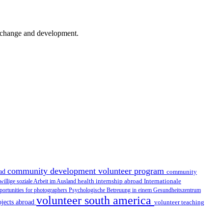
er change and development.
community development volunteer program
oad
community
health internship abroad
Internationale
iwillige soziale Arbeit im Ausland
portunities for photographers
Psychologische Betreuung in einem Gesundheitszentrum
volunteer south america
ojects abroad
volunteer teaching