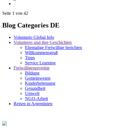
Seite 1 von 42
Blog Categories DE
Voluntario Global Info
Volunteers und ihre Geschichten
Ehemalige Freiwillige berichten
Willkommensgruß
Tipps
Service Learning
Freiwilligenprojekte
Bildung
Gemeinwesen
Kinderbetreuung
Gesundheit
Umwelt
NGO-Arbeit
Reisen in Argentinien