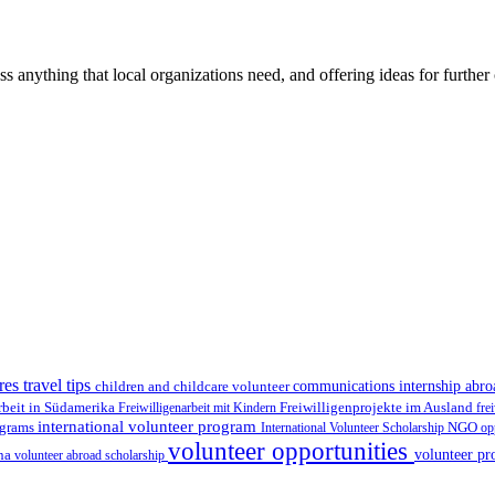
ss anything that local organizations need, and offering ideas for furth
res travel tips
children and childcare volunteer
communications internship abr
Freiwilligenprojekte im Ausland
rbeit in Südamerika
Freiwilligenarbeit mit Kindern
fre
international volunteer program
ograms
International Volunteer Scholarship
NGO
op
volunteer opportunities
volunteer pr
ina
volunteer abroad scholarship