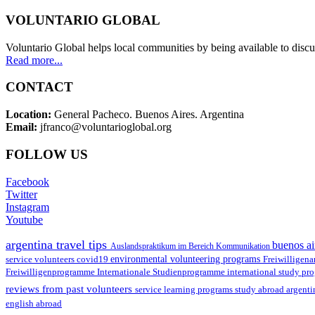
VOLUNTARIO GLOBAL
Voluntario Global helps local communities by being available to discu
Read more...
CONTACT
Location:
General Pacheco. Buenos Aires. Argentina
Email:
jfranco@voluntarioglobal.org
FOLLOW US
Facebook
Twitter
Instagram
Youtube
argentina travel tips
buenos ai
Auslandspraktikum im Bereich Kommunikation
environmental volunteering programs
service volunteers
covid19
Freiwilligena
Freiwilligenprogramme
Internationale Studienprogramme
international study pr
reviews from past volunteers
service learning programs
study abroad argent
english abroad