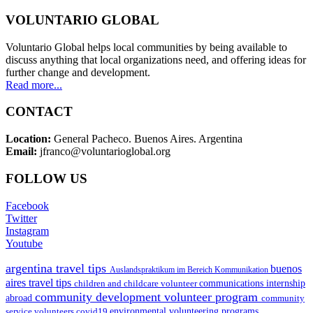
VOLUNTARIO GLOBAL
Voluntario Global helps local communities by being available to
discuss anything that local organizations need, and offering ideas for
further change and development.
Read more...
CONTACT
Location:
General Pacheco. Buenos Aires. Argentina
Email:
jfranco@voluntarioglobal.org
FOLLOW US
Facebook
Twitter
Instagram
Youtube
argentina travel tips
buenos
Auslandspraktikum im Bereich Kommunikation
aires travel tips
children and childcare volunteer
communications internship
community development volunteer program
abroad
community
environmental volunteering programs
service volunteers
covid19