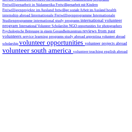
Freiwilligenarbeit in Südamerika
Freiwilligenarbeit mit Kindern
Freiwilligenprojekte im Ausland
health
freiwillige soziale Arbeit im Ausland
internship abroad
Internationale Freiwilligenprogramme
Internationale
international volunteer
Studienprogramme
international study programs
program
International Volunteer Scholarship
NGO
opportunities for photographers
reviews from past
Psychologische Betreuung in einem Gesundheitszentrum
volunteers
service learning programs
study abroad argentina
volunteer abroad
volunteer opportunities
volunteer projects abroad
scholarship
volunteer south america
volunteer teaching english abroad